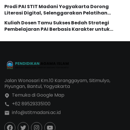
dan Evaluasi Kurikulum
Prodi PAI STIT Madani Yogyakarta Dorong
Literasi Digital, Selenggarakan Pelatihan
Pemanfaatan AI bagi Mahasiswi
Kuliah Dosen Tamu Sukses Bedah Strategi
Pembelajaran PAI Berbasis Karakter untuk
Generasi Z dan Alpha
Jalan Wonosari Km.10 Karanggayam, Sitimulyo,
Piyungan, Bantul, Yogyakarta
Temuka di Google Map
+62 89529335100
info@stitmadani.ac.id