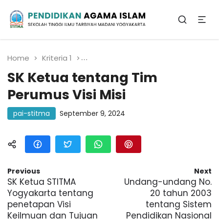
Sekolah Tinggi Ilmu Tarbiyah Madani
Yogyakarta
Pendidikan Agama
Islam
Home
Kriteria 1
SK Ketua tentang Tim Perumus Vis
SK Ketua tentang Tim
Perumus Visi Misi
pai-stitma
September 9, 2024
Previous
Next
SK Ketua STITMA
Undang-undang No.
Yogyakarta tentang
20 tahun 2003
penetapan Visi
tentang Sistem
Keilmuan dan Tujuan
Pendidikan Nasional