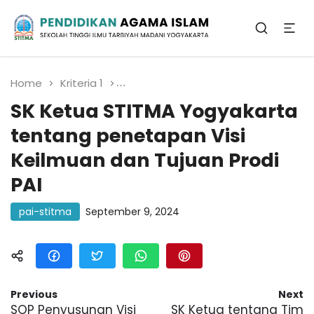
Sekolah Tinggi Ilmu Tarbiyah Madani
Yogyakarta
Pendidikan Agama
Islam
Home
Kriteria 1
SK Ketua STITMA Yogyakarta tent
SK Ketua STITMA Yogyakarta
tentang penetapan Visi
Keilmuan dan Tujuan Prodi
PAI
pai-stitma
September 9, 2024
Previous
Next
SOP Penyusunan Visi
SK Ketua tentang Tim