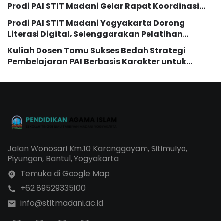
Prodi PAI STIT Madani Gelar Rapat Koordinasi
dan Evaluasi Kurikulum
Prodi PAI STIT Madani Yogyakarta Dorong
Literasi Digital, Selenggarakan Pelatihan
Pemanfaatan AI bagi Mahasiswi
Kuliah Dosen Tamu Sukses Bedah Strategi
Pembelajaran PAI Berbasis Karakter untuk
Generasi Z dan Alpha
Jalan Wonosari Km.10 Karanggayam, Sitimulyo,
Piyungan, Bantul, Yogyakarta
Temuka di Google Map
+62 89529335100
info@stitmadani.ac.id