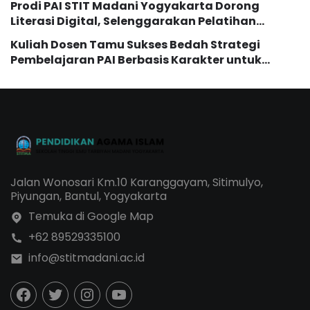
Prodi PAI STIT Madani Yogyakarta Dorong
Literasi Digital, Selenggarakan Pelatihan
Pemanfaatan AI bagi Mahasiswi
Kuliah Dosen Tamu Sukses Bedah Strategi
Pembelajaran PAI Berbasis Karakter untuk
Generasi Z dan Alpha
Jalan Wonosari Km.10 Karanggayam, Sitimulyo,
Piyungan, Bantul, Yogyakarta
Temuka di Google Map
+62 89529335100
info@stitmadani.ac.id