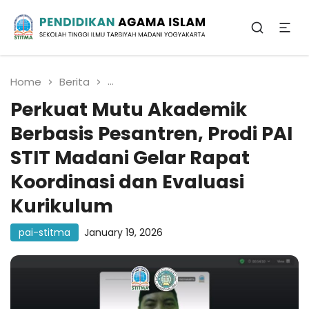
Sekolah Tinggi Ilmu Tarbiyah Madani
Yogyakarta
Pendidikan Agama
Islam
Home
Berita
Perkuat Mutu Akademik Berbasis Pes
Perkuat Mutu Akademik
Berbasis Pesantren, Prodi PAI
STIT Madani Gelar Rapat
Koordinasi dan Evaluasi
Kurikulum
pai-stitma
January 19, 2026