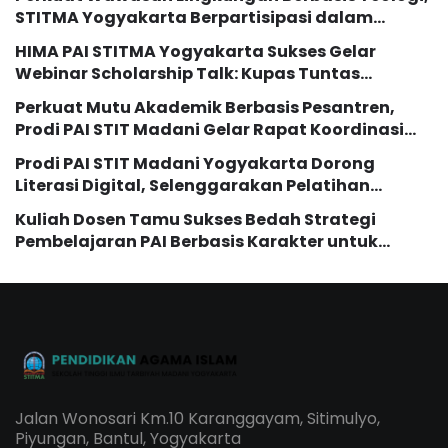
STITMA Yogyakarta Berpartisipasi dalam
Seminar Internasional “The Transformation of
HIMA PAI STITMA Yogyakarta Sukses Gelar
Eco Theology Education”
Webinar Scholarship Talk: Kupas Tuntas
Peluang Studi Lanjut dengan Beasiswa LPDP
Perkuat Mutu Akademik Berbasis Pesantren,
Prodi PAI STIT Madani Gelar Rapat Koordinasi
dan Evaluasi Kurikulum
Prodi PAI STIT Madani Yogyakarta Dorong
Literasi Digital, Selenggarakan Pelatihan
Pemanfaatan AI bagi Mahasiswi
Kuliah Dosen Tamu Sukses Bedah Strategi
Pembelajaran PAI Berbasis Karakter untuk
Generasi Z dan Alpha
Jalan Wonosari Km.10 Karanggayam, Sitimulyo,
Piyungan, Bantul, Yogyakarta