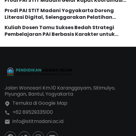
Prodi PAI STIT Madani Gelar Rapat Koordinasi
dan Evaluasi Kurikulum
Prodi PAI STIT Madani Yogyakarta Dorong
Literasi Digital, Selenggarakan Pelatihan
Pemanfaatan AI bagi Mahasiswi
Kuliah Dosen Tamu Sukses Bedah Strategi
Pembelajaran PAI Berbasis Karakter untuk
Generasi Z dan Alpha
Jalan Wonosari Km.10 Karanggayam, Sitimulyo,
Piyungan, Bantul, Yogyakarta
Temuka di Google Map
+62 89529335100
info@stitmadani.ac.id