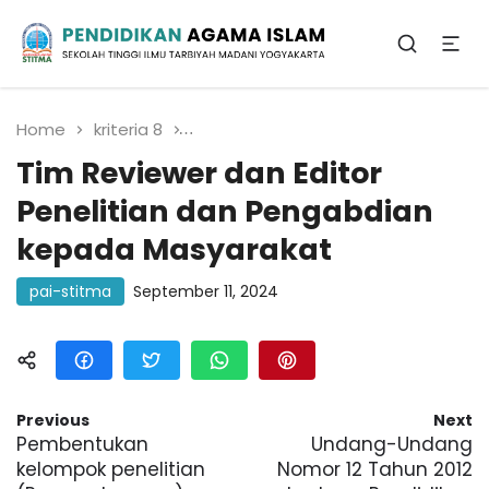
Sekolah Tinggi Ilmu Tarbiyah Madani
Yogyakarta
Pendidikan Agama
Islam
Home
kriteria 8
Tim Reviewer dan Editor Penelit
Tim Reviewer dan Editor
Penelitian dan Pengabdian
kepada Masyarakat
pai-stitma
September 11, 2024
Previous
Next
Pembentukan
Undang-Undang
kelompok penelitian
Nomor 12 Tahun 2012