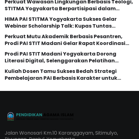
Perkuat Wawasan Lingkungan Berbasis Teologi,
STITMA Yogyakarta Berpartisipasi dalam
Seminar Internasional “The Transformation of
HIMA PAI STITMA Yogyakarta Sukses Gelar
Eco Theology Education”
Webinar Scholarship Talk: Kupas Tuntas
Peluang Studi Lanjut dengan Beasiswa LPDP
Perkuat Mutu Akademik Berbasis Pesantren,
Prodi PAI STIT Madani Gelar Rapat Koordinasi
dan Evaluasi Kurikulum
Prodi PAI STIT Madani Yogyakarta Dorong
Literasi Digital, Selenggarakan Pelatihan
Pemanfaatan AI bagi Mahasiswi
Kuliah Dosen Tamu Sukses Bedah Strategi
Pembelajaran PAI Berbasis Karakter untuk
Generasi Z dan Alpha
Jalan Wonosari Km.10 Karanggayam, Sitimulyo,