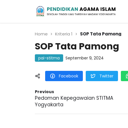
Sekolah Tinggi Ilmu Tarbiyah Madani
Yogyakarta
Pendidikan Agama
Islam
Home
Kriteria 1
SOP Tata Pamong
SOP Tata Pamong
pai-stitma
September 9, 2024
Facebook
Twitter
Previous
Pedoman Kepegawaian STITMA
Yogyakarta