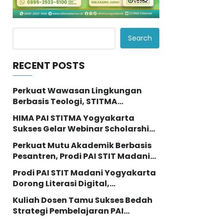
Search
RECENT POSTS
Perkuat Wawasan Lingkungan
Berbasis Teologi, STITMA
Yogyakarta Berpartisipasi dalam
HIMA PAI STITMA Yogyakarta
Seminar Internasional “The
Sukses Gelar Webinar Scholarship
Transformation of Eco Theology
Talk: Kupas Tuntas Peluang Studi
Education”
Perkuat Mutu Akademik Berbasis
Lanjut dengan Beasiswa LPDP
Pesantren, Prodi PAI STIT Madani
Gelar Rapat Koordinasi dan
Prodi PAI STIT Madani Yogyakarta
Evaluasi Kurikulum
Dorong Literasi Digital,
Selenggarakan Pelatihan
Kuliah Dosen Tamu Sukses Bedah
Pemanfaatan AI bagi Mahasiswi
Strategi Pembelajaran PAI