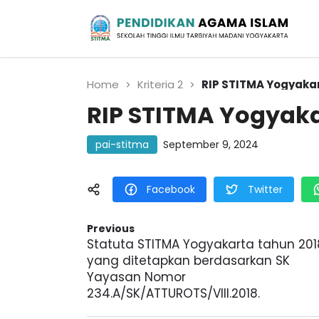
Sekolah Tinggi Ilmu Tarbiyah Madani
Yogyakarta
Pendidikan Agama
Islam
Home
Kriteria 2
RIP STITMA Yogyaka
RIP STITMA Yogyaka
pai-stitma
September 9, 2024
Facebook
Twitter
Previous
Statuta STITMA Yogyakarta tahun 201
yang ditetapkan berdasarkan SK
Yayasan Nomor
234.A/SK/ATTUROTS/VIII.2018.