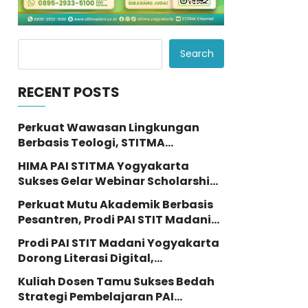
Search
RECENT POSTS
Perkuat Wawasan Lingkungan
Berbasis Teologi, STITMA
Yogyakarta Berpartisipasi dalam
HIMA PAI STITMA Yogyakarta
Seminar Internasional “The
Sukses Gelar Webinar Scholarship
Transformation of Eco Theology
Talk: Kupas Tuntas Peluang Studi
Education”
Perkuat Mutu Akademik Berbasis
Lanjut dengan Beasiswa LPDP
Pesantren, Prodi PAI STIT Madani
Gelar Rapat Koordinasi dan
Prodi PAI STIT Madani Yogyakarta
Evaluasi Kurikulum
Dorong Literasi Digital,
Selenggarakan Pelatihan
Kuliah Dosen Tamu Sukses Bedah
Pemanfaatan AI bagi Mahasiswi
Strategi Pembelajaran PAI