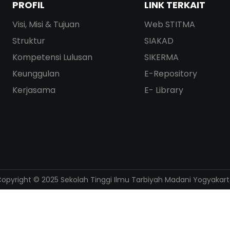
PROFIL
LINK TERKAIT
Visi, Misi & Tujuan
Web STITMA
Struktur
SIAKAD
Kompetensi Lulusan
SIKERMA
Keunggulan
E-Repository
Kerjasama
E- Library
opyright © 2025 Sekolah Tinggi Ilmu Tarbiyah Madani Yogyakar