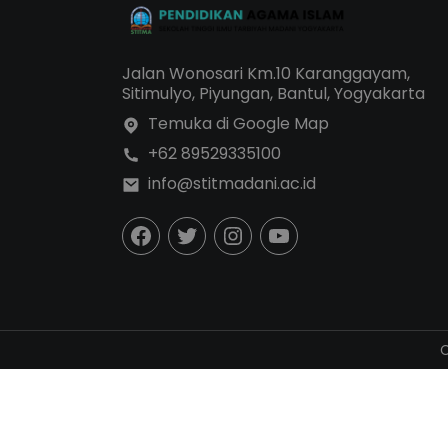
Jalan Wonosari Km.10 Karanggayam,
Sitimulyo, Piyungan, Bantul, Yogyakarta
Temuka di Google Map
+62 89529335100
info@stitmadani.ac.id
C