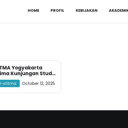
HOME
PROFIL
KEBIJAKAN
AKADEMI
ITMA Yogyakarta
ima Kunjungan Studi
jut dan Pengenalan
i-stitma
October 12, 2025
daya Akademik dari
Raudhatul Qur’an 1
ten