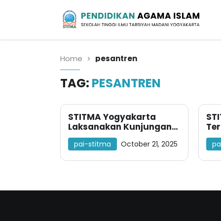
Sekolah Tinggi Ilmu Tarbiyah Madani
Yogyakarta
Pendidikan Agama
Islam
Home
pesantren
TAG:
PESANTREN
STITMA Yogyakarta
ST
Laksanakan Kunjungan
Ter
dan Salurkan Bantuan
Lan
pai-stitma
October 21, 2025
pa
kemanusiaan ke Ponpes
Bu
Al Khoziny Sidoarjo
PP 
Kla