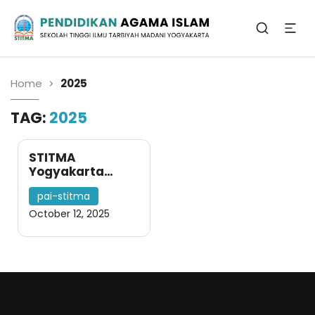
Sekolah Tinggi Ilmu Tarbiyah Madani
Yogyakarta
Pendidikan Agama
Islam
Home
2025
TAG:
2025
STITMA
Yogyakarta
Terima
pai-stitma
Kunjungan Studi
Lanjut dan
October 12, 2025
Pengenalan
Budaya
Akademik dari PP
Raudhatul
Qur’an 1 Klaten