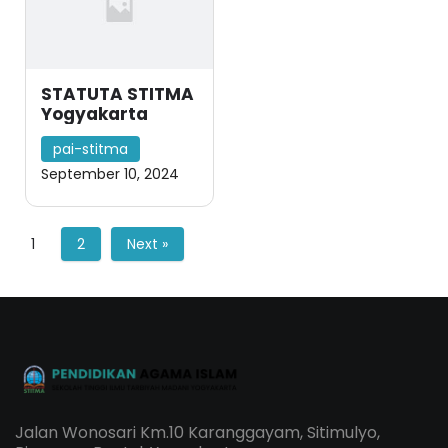
STATUTA STITMA
Yogyakarta
pai-stitma
September 10, 2024
1
2
Next »
Jalan Wonosari Km.10 Karanggayam, Sitimulyo,