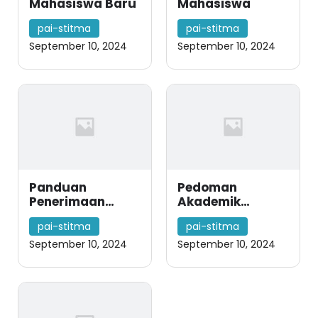
Mahasiswa Baru
Mahasiswa
pai-stitma
pai-stitma
September 10, 2024
September 10, 2024
Panduan
Pedoman
Penerimaan
Akademik
Mahasiswa Baru
STITMA
pai-stitma
pai-stitma
Yogyakarta
September 10, 2024
September 10, 2024