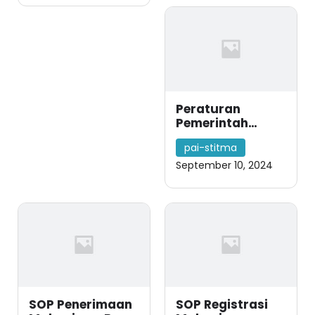
Peraturan
Pemerintah
Nomor 4 Tahun
pai-stitma
2014 tentang
Penyelenggaraan
September 10, 2024
Pendidikan
Tinggi dan
Pengelolaan
Perguruan Tinggi
SOP Penerimaan
SOP Registrasi