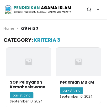
Sekolah Tinggi Ilmu Tarbiyah Madani
Yogyakarta
Pendidikan Agama
Islam
Home
Kriteria 3
CATEGORY:
KRITERIA 3
SOP Pelayanan
Pedoman MBKM
Kemahasiswaan
pai-stitma
pai-stitma
September 10, 2024
September 10, 2024